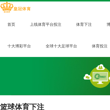
首页
上线体育平台投注
体育下注
十大博彩平台
全球十大足球平台
体育投注
篮球体育下注