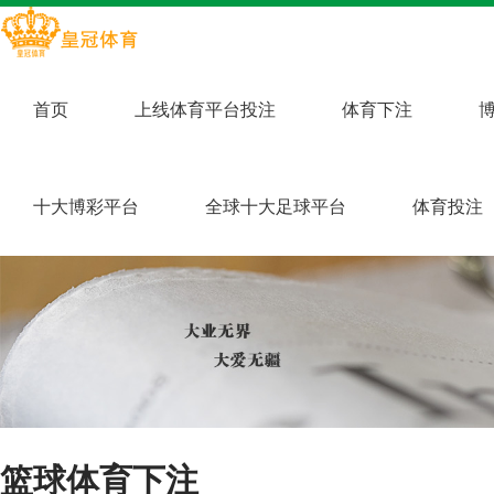
首页
上线体育平台投注
体育下注
十大博彩平台
全球十大足球平台
体育投注
篮球体育下注