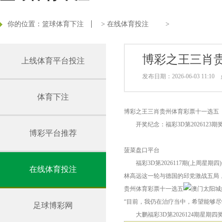
你的位置：
篮球体育下注
>
在线体育投注
>
博彩之王三肖贵州体
上线体育平台投注
发布日期：2026-06-03 11:1
体育下注
博彩之王三肖贵州体育彩票十一选五（www.bet
开奖纪念：福彩3D第2026123期奖号
博彩平台推荐
菠菜盘口平台
福彩3D第2026117期(上周星期四)奖
在线体育投注
林高远这一轮与德国的邱党激战五局，最终
贵州体育彩票十一选五
“目前，我仍在治疗当中，希望能够尽
足球博彩网
大鹏福彩3D第2026124期星期四