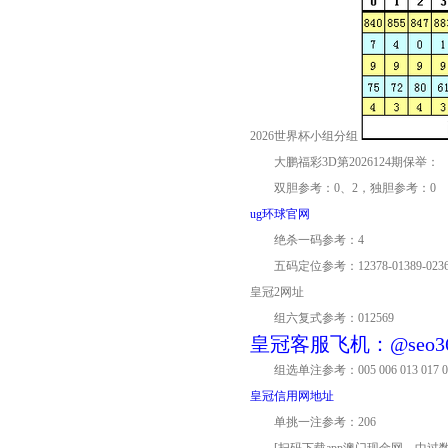
2026世界杯小组分组
大鹏福彩3D第2026124期保举：
双胆参考：0、2，独胆参考：0
ug环球官网
绝杀一码参考：4
五码定位参考：12378-01389-0236
皇冠2网址
组六复式参考：012569
皇冠客服飞机：@seo36
组选单注参考：005 006 013 017 018 022
皇冠信用网地址
单挑一注参考：206
[扫码下载app澳门现金网，中过数