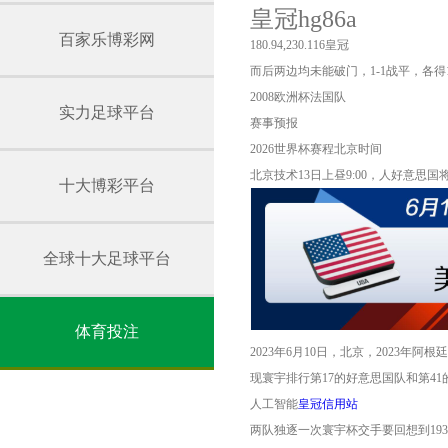
皇冠hg86a
百家乐博彩网
180.94,230.116皇冠
而后两边均未能破门，1-1战平，各
2008欧洲杯法国队
实力足球平台
赛事预报
2026世界杯赛程北京时间
北京技术13日上昼9:00，人好意
十大博彩平台
全球十大足球平台
体育投注
2023年6月10日，北京，2023年
现寰宇排行第17的好意思国队和第4
人工智能
皇冠信用站
两队独逐一次寰宇杯交手要回想到19