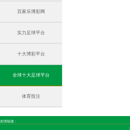
百家乐博彩网
实力足球平台
十大博彩平台
全球十大足球平台
体育投注
友情链接：