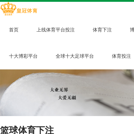
首页
上线体育平台投注
体育下注
十大博彩平台
全球十大足球平台
体育投注
篮球体育下注