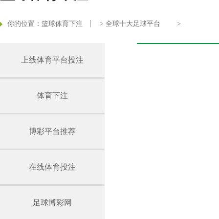
你的位置：
篮球体育下注
>
全球十大足球平台
>
上线体育平台投注
体育下注
博彩平台推荐
在线体育投注
足球博彩网