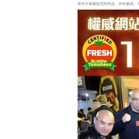
算作片能量轨范的作品，评价极高。