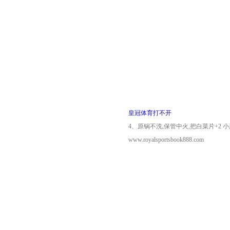
皇冠体育打不开
4、原锅不洗,保管中火,把白菜片+2 
www.royalsportsbook888.com