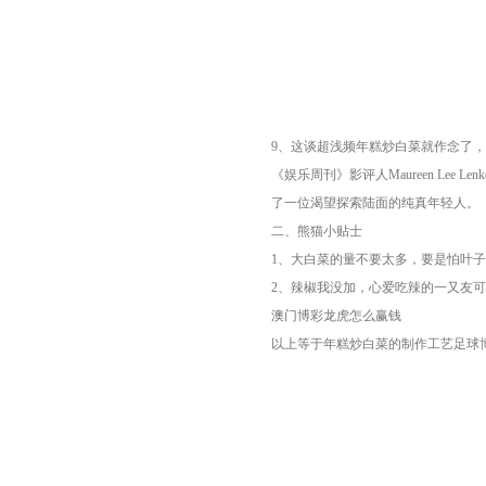
9、这谈超浅频年糕炒白菜就作念了
《娱乐周刊》影评人Maureen Lee
了一位渴望探索陆面的纯真年轻人。《卫报
二、熊猫小贴士
1、大白菜的量不要太多，要是怕叶
2、辣椒我没加，心爱吃辣的一又友
澳门博彩龙虎怎么赢钱
以上等于年糕炒白菜的制作工艺足球