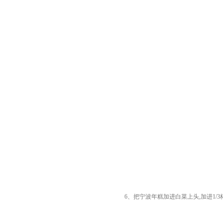
6、把宁波年糕加进白菜上头,加进1/