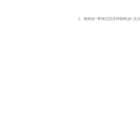
2、猪肉丝+李锦记旧庄特级蚝油+太